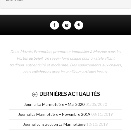
Deux Mazots Promotion, promoteur immobilier à Morzine dans les
Portes du Soleil. Un savoir-faire unique pour un style alliant
tradition, authenticité et modernité. Des appartements aux chalets,
nous collaborons avec les meilleurs artisans locaux.
DERNIÈRES ACTUALITÉS
Journal La Marmottière – Mai 2020
01/05/2020
Journal La Marmottière – Novembre 2019
08/11/2019
Journal construction La Marmottière
10/10/2019