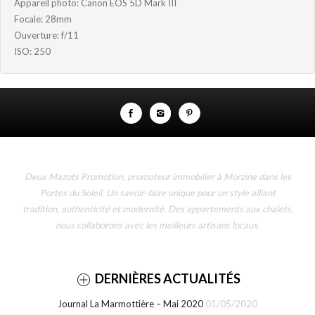
Appareil photo: Canon EOS 5D Mark III
Focale: 28mm
Ouverture: f/11
ISO: 250
Deux Mazots Promotion, promoteur immobilier à Morzine dans les
Portes du Soleil. Un savoir-faire unique pour un style alliant
tradition, authenticité et modernité. Des appartements aux chalets,
nous collaborons avec les meilleurs artisans locaux.
DERNIÈRES ACTUALITÉS
Journal La Marmottière – Mai 2020
01/05/2020