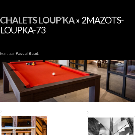
EN
CHALETS LOUP’KA
» 2MAZOTS-
LOUPKA-73
Ecrit
par
Pascal Baud
.