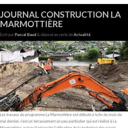
JOURNAL CONSTRUCTION LA
MARMOTTIÈRE
Ecrit
par
Pascal Baud
&
déposé en vertu de
Actualité
.
Les travaux du programme La Marmottière ont débuté à la fin du mois de
mai dernier, c’est un terrassement un peu particulier qui est réalisé à La
Marmottière, puisqu’il nécessite l’utilisation de la technique des parois