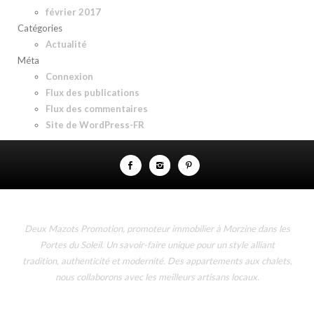
février 2017
Catégories
Actualité
Méta
Connexion
Flux des publications
Flux des commentaires
Site de WordPress-FR
Deux Mazots Promotion, promoteur immobilier à Morzine dans les
Portes du Soleil. Un savoir-faire unique pour un style alliant
tradition, authenticité et modernité. Des appartements aux chalets,
nous collaborons avec les meilleurs artisans locaux.