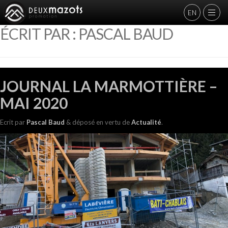
EN
ÉCRIT PAR :
PASCAL BAUD
JOURNAL LA MARMOTTIÈRE –
MAI 2020
Ecrit
par
Pascal Baud
&
déposé en vertu de
Actualité
.