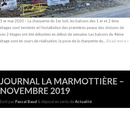
1 er mai 2020 – La charpente du 1er toit, les balcons des 1 er et 2 ème
étages sont terminés et l’installation des premières peaux des cloisons de
ces 2 étages ont été débutées en début de semaine. Les balcons du 4ème
étage sont en cours de réalisation, la pose de la charpente du…
Read more »
JOURNAL LA MARMOTTIÈRE –
NOVEMBRE 2019
Quelques flocons de neige se sont invités ce matin à Morzine, mais les
équipes ne relâchent pas avant l’hiver et elles avancent d’ailleurs plutôt bien.
Ecrit
par
Pascal Baud
&
déposé en vertu de
Actualité
.
Dalle sur R+1 en cours de réalisation :