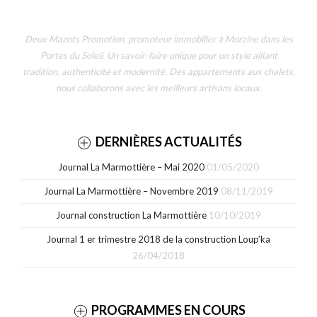
Deux Mazots Promotion, promoteur immobilier à Morzine dans les
Portes du Soleil. Un savoir-faire unique pour un style alliant
tradition, authenticité et modernité. Des appartements aux chalets,
nous collaborons avec les meilleurs artisans locaux.
DERNIÈRES ACTUALITÉS
Journal La Marmottière – Mai 2020
01/05/2020
Journal La Marmottière – Novembre 2019
08/11/2019
Journal construction La Marmottière
10/10/2019
Journal 1 er trimestre 2018 de la construction Loup’ka
26/04/2018
PROGRAMMES EN COURS