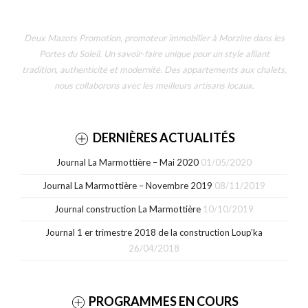
Deux Mazots Promotion, promoteur immobilier à Morzine dans les
Portes du Soleil. Un savoir-faire unique pour un style alliant
tradition, authenticité et modernité. Des appartements aux chalets,
nous collaborons avec les meilleurs artisans locaux.
DERNIÈRES ACTUALITÉS
Journal La Marmottière – Mai 2020
01/05/2020
Journal La Marmottière – Novembre 2019
08/11/2019
Journal construction La Marmottière
10/10/2019
Journal 1 er trimestre 2018 de la construction Loup’ka
26/04/2018
PROGRAMMES EN COURS