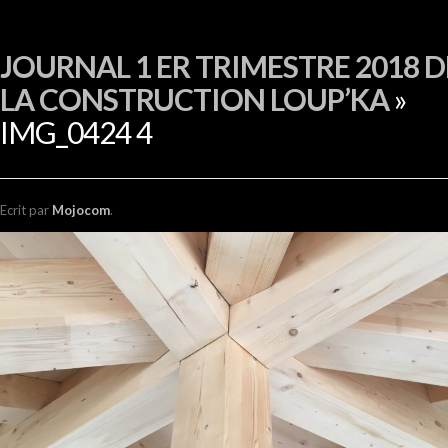
EN
JOURNAL 1 ER TRIMESTRE 2018 D
LA CONSTRUCTION LOUP’KA
»
IMG_0424 4
Ecrit
par
Mojocom
.