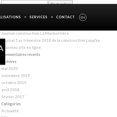
Rechercher :
Articles récents
ALISATIONS
SERVICES
CONTACT
EN
Journal La Marmottière – Mai 2020
Journal La Marmottière – Novembre 2019
Journal construction La Marmottière
Journal 1 er trimestre 2018 de la construction Loup’ka
A
Nouveau site en ligne
Commentaires récents
Archives
mai 2020
novembre 2019
octobre 2019
avril 2018
février 2017
Catégories
Actualité