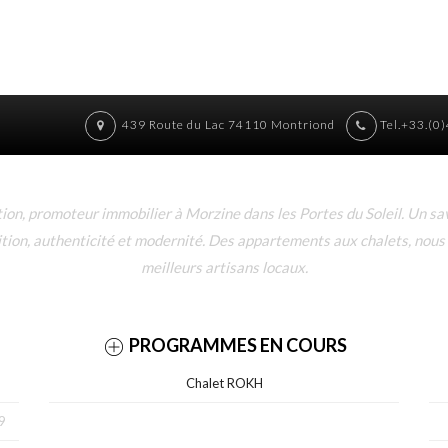
439 Route du Lac 74110 Montriond
Tel.+33.(0
n, promoteur immobilier à Morzine dans les Portes du Soleil. Un sav
dition, authenticité et modernité. Des appartements aux chalets, nous
meilleurs artisans locaux.
PROGRAMMES EN COURS
Chalet ROKH
9