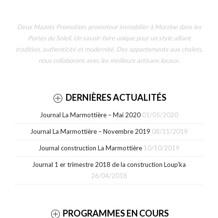
Deux Mazots Promotion, promoteur immobilier à Morzine dans les
Portes du Soleil. Un savoir-faire unique pour un style alliant
tradition, authenticité et modernité. Des appartements aux chalets,
nous collaborons avec les meilleurs artisans locaux.
DERNIÈRES ACTUALITÉS
Journal La Marmottière – Mai 2020
01/05/2020
Journal La Marmottière – Novembre 2019
08/11/2019
Journal construction La Marmottière
10/10/2019
Journal 1 er trimestre 2018 de la construction Loup’ka
26/04/2018
PROGRAMMES EN COURS