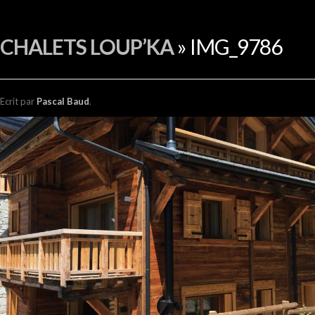
EN
CHALETS LOUP’KA
» IMG_9786
Ecrit
par
Pascal Baud
.