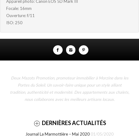
Appareil photo: Canon EOS 5D Mark III
Focale: 16mm
Ouverture: f/11
ISO: 250
Deux Mazots Promotion, promoteur immobilier à Morzine dans les
Portes du Soleil. Un savoir-faire unique pour un style alliant
tradition, authenticité et modernité. Des appartements aux chalets,
nous collaborons avec les meilleurs artisans locaux.
DERNIÈRES ACTUALITÉS
Journal La Marmottière – Mai 2020
01/05/2020