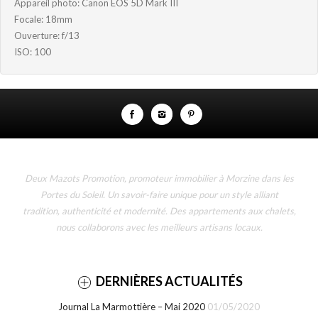
Appareil photo: Canon EOS 5D Mark III
Focale: 18mm
Ouverture: f/13
ISO: 100
Deux Mazots Promotion, promoteur immobilier à Morzine dans les
Portes du Soleil. Un savoir-faire unique pour un style alliant
tradition, authenticité et modernité. Des appartements aux chalets,
nous collaborons avec les meilleurs artisans locaux.
DERNIÈRES ACTUALITÉS
Journal La Marmottière – Mai 2020
01/05/2020