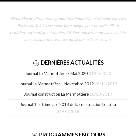
Deux Mazots Promotion, promoteur immobilier à Morzine dans les
Portes du Soleil. Un savoir-faire unique pour un style alliant
tradition, authenticité et modernité. Des appartements aux chalets,
nous collaborons avec les meilleurs artisans locaux.
DERNIÈRES ACTUALITÉS
Journal La Marmottière – Mai 2020
01/05/2020
Journal La Marmottière – Novembre 2019
08/11/2019
Journal construction La Marmottière
10/10/2019
Journal 1 er trimestre 2018 de la construction Loup’ka
26/04/2018
PROGRAMMES EN COURS