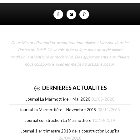
Deux Mazots Promotion, promoteur immobilier à Morzine dans les
Portes du Soleil. Un savoir-faire unique pour un style alliant
tradition, authenticité et modernité. Des appartements aux chalets,
nous collaborons avec les meilleurs artisans locaux.
DERNIÈRES ACTUALITÉS
Journal La Marmottière – Mai 2020
01/05/2020
Journal La Marmottière – Novembre 2019
08/11/2019
Journal construction La Marmottière
10/10/2019
Journal 1 er trimestre 2018 de la construction Loup’ka
26/04/2018