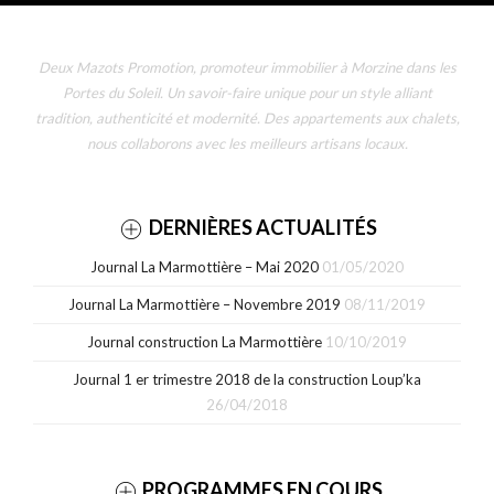
Deux Mazots Promotion, promoteur immobilier à Morzine dans les
Portes du Soleil. Un savoir-faire unique pour un style alliant
tradition, authenticité et modernité. Des appartements aux chalets,
nous collaborons avec les meilleurs artisans locaux.
DERNIÈRES ACTUALITÉS
Journal La Marmottière – Mai 2020
01/05/2020
Journal La Marmottière – Novembre 2019
08/11/2019
Journal construction La Marmottière
10/10/2019
Journal 1 er trimestre 2018 de la construction Loup’ka
26/04/2018
PROGRAMMES EN COURS