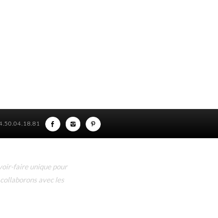
)4.50.04.18.81
oir-faire unique pour
 collaborons avec les