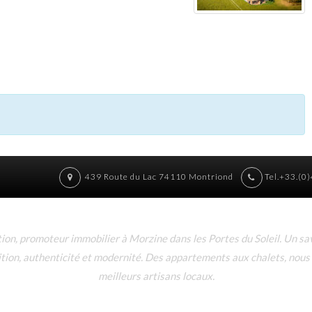
439 Route du Lac 74110 Montriond
Tel.+33.(0
n, promoteur immobilier à Morzine dans les Portes du Soleil. Un sav
dition, authenticité et modernité. Des appartements aux chalets, nous
meilleurs artisans locaux.