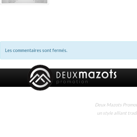
Les commentaires sont fermés.
Deux Mazots Promotio
un style alliant tra