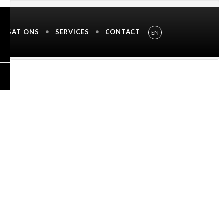
INFORMATION DE L'IMAGE
ALISATIONS
SERVICES
CONTACT
EN
Shutter Speed Unavailable