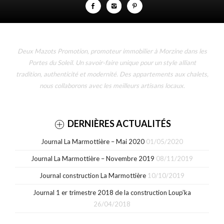
Deux Mazots Promotion, promoteur immobilier à Morzine dans les
Portes du Soleil. Un savoir-faire unique pour un style alliant
tradition, authenticité et modernité. Des appartements aux chalets,
nous collaborons avec les meilleurs artisans locaux.
DERNIÈRES ACTUALITÉS
Journal La Marmottière – Mai 2020
01/05/2020
Journal La Marmottière – Novembre 2019
08/11/2019
Journal construction La Marmottière
10/10/2019
Journal 1 er trimestre 2018 de la construction Loup’ka
26/04/2018