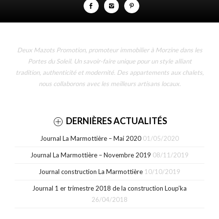
Deux Mazots Promotion, promoteur immobilier à Morzine dans les
Portes du Soleil. Un savoir-faire unique pour un style alliant
tradition, authenticité et modernité. Des appartements aux chalets,
nous collaborons avec les meilleurs artisans locaux.
DERNIÈRES ACTUALITÉS
Journal La Marmottière – Mai 2020
01/05/2020
Journal La Marmottière – Novembre 2019
08/11/2019
Journal construction La Marmottière
10/10/2019
Journal 1 er trimestre 2018 de la construction Loup’ka
26/04/2018