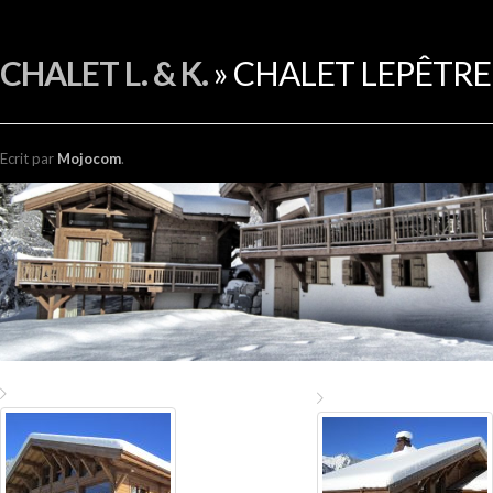
EN
CHALET L. & K.
» CHALET LEPÊTRE
Ecrit
par
Mojocom
.