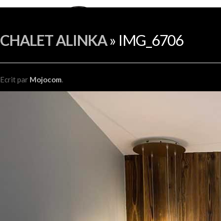
CHALET ALINKA
» IMG_6706
Ecrit
par
Mojocom
.