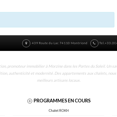
439 Route du Lac 74110 Montriond
Tel.+33.(0
n, promoteur immobilier à Morzine dans les Portes du Soleil. Un sav
dition, authenticité et modernité. Des appartements aux chalets, nous
meilleurs artisans locaux.
PROGRAMMES EN COURS
Chalet ROKH