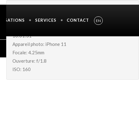
INFORMATION DE L'IMAGE
ALISATIONS
SERVICES
CONTACT
EN
Shutter Speed UnavailableDate de prise: 24-Oct-2022
10:01:31
Appareil photo: iPhone 11
Focale: 4.25mm
Ouverture: f/1.8
ISO: 160