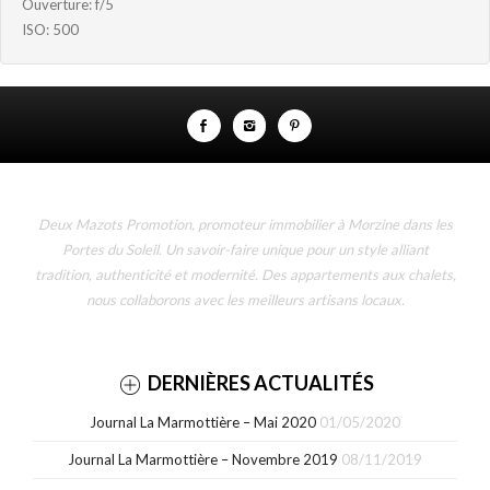
Ouverture: f/5
ISO: 500
Deux Mazots Promotion, promoteur immobilier à Morzine dans les
Portes du Soleil. Un savoir-faire unique pour un style alliant
tradition, authenticité et modernité. Des appartements aux chalets,
nous collaborons avec les meilleurs artisans locaux.
DERNIÈRES ACTUALITÉS
Journal La Marmottière – Mai 2020
01/05/2020
Journal La Marmottière – Novembre 2019
08/11/2019