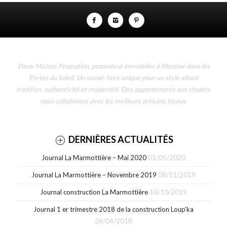
Deux Mazots Promotion, promoteur immobilier à Morzine dans les
Portes du Soleil. Un savoir-faire unique pour un style alliant
tradition, authenticité et modernité. Des appartements aux chalets,
nous collaborons avec les meilleurs artisans locaux.
DERNIÈRES ACTUALITÉS
Journal La Marmottière – Mai 2020
01/05/2020
Journal La Marmottière – Novembre 2019
08/11/2019
Journal construction La Marmottière
10/10/2019
Journal 1 er trimestre 2018 de la construction Loup’ka
26/04/2018