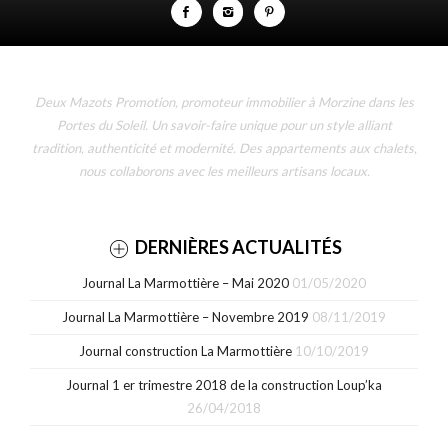
Deux Mazots Promotion, promoteur immobilier à Morzine dans les
Portes du Soleil. Un savoir-faire unique pour un style alliant
tradition, authenticité et modernité. Des appartements aux chalets,
nous collaborons avec les meilleurs artisans locaux.
DERNIÈRES ACTUALITÉS
Journal La Marmottière – Mai 2020
01/05/2020
Journal La Marmottière – Novembre 2019
08/11/2019
Journal construction La Marmottière
10/10/2019
Journal 1 er trimestre 2018 de la construction Loup’ka
26/04/2018