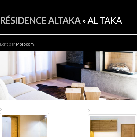
EN
RÉSIDENCE ALTAKA
» AL TAKA
Ecrit
par
Mojocom
.