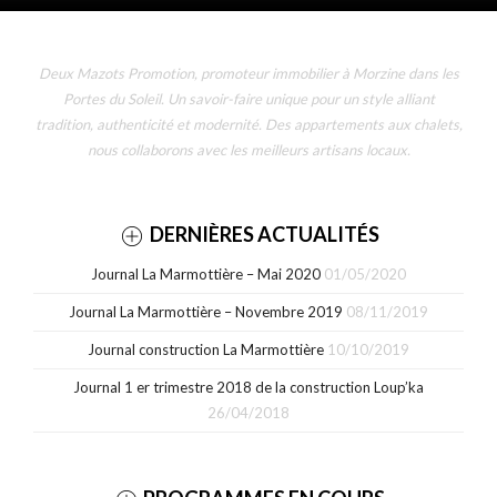
Deux Mazots Promotion, promoteur immobilier à Morzine dans les
Portes du Soleil. Un savoir-faire unique pour un style alliant
tradition, authenticité et modernité. Des appartements aux chalets,
nous collaborons avec les meilleurs artisans locaux.
DERNIÈRES ACTUALITÉS
Journal La Marmottière – Mai 2020
01/05/2020
Journal La Marmottière – Novembre 2019
08/11/2019
Journal construction La Marmottière
10/10/2019
Journal 1 er trimestre 2018 de la construction Loup’ka
26/04/2018