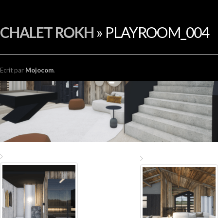
EN
CHALET ROKH
» PLAYROOM_004
Ecrit
par
Mojocom
.