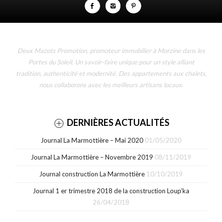
Deux Mazots Promotion, promoteur immobilier à Morzine dans les
Portes du Soleil. Un savoir-faire unique pour un style alliant
tradition, authenticité et modernité. Des appartements aux chalets,
nous collaborons avec les meilleurs artisans locaux.
DERNIÈRES ACTUALITÉS
Journal La Marmottière – Mai 2020
01/05/2020
Journal La Marmottière – Novembre 2019
08/11/2019
Journal construction La Marmottière
10/10/2019
Journal 1 er trimestre 2018 de la construction Loup’ka
26/04/2018