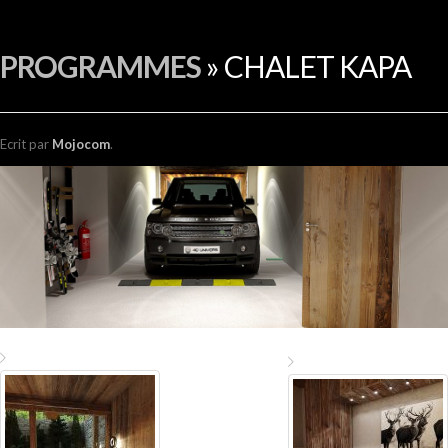
EN
PROGRAMMES
» CHALET KAPA
Ecrit
par
Mojocom
.