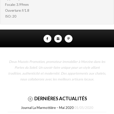
Focale: 3.99mm
Ouverture: f/1.8
ISO: 20
Deux Mazots Promotion, promoteur immobilier à Morzine dans les
Portes du Soleil. Un savoir-faire unique pour un style alliant
tradition, authenticité et modernité. Des appartements aux chalets,
nous collaborons avec les meilleurs artisans locaux.
DERNIÈRES ACTUALITÉS
Journal La Marmottière – Mai 2020
01/05/2020