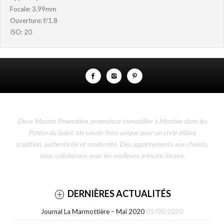
Focale: 3.99mm
Ouverture: f/1.8
ISO: 20
Deux Mazots Promotion, promoteur immobilier à Morzine dans les
Portes du Soleil. Un savoir-faire unique pour un style alliant
tradition, authenticité et modernité. Des appartements aux chalets,
nous collaborons avec les meilleurs artisans locaux.
DERNIÈRES ACTUALITÉS
Journal La Marmottière – Mai 2020
01/05/2020