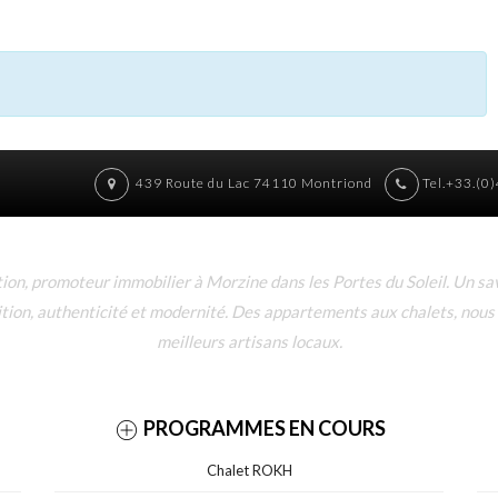
439 Route du Lac 74110 Montriond
Tel.+33.(0
n, promoteur immobilier à Morzine dans les Portes du Soleil. Un sav
dition, authenticité et modernité. Des appartements aux chalets, nous
meilleurs artisans locaux.
PROGRAMMES EN COURS
Chalet ROKH