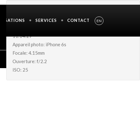
INFORMATION DE L'IMAGE
ALISATIONS
SERVICES
CONTACT
EN
Shutter Speed UnavailableDate de prise: 12-Sep-2017
11:14:29
Appareil photo: iPhone 6s
Focale: 4.15mm
Ouverture: f/2.2
ISO: 25