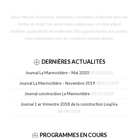
Deux Mazots Promotion, promoteur immobilier à Morzine dans les
Portes du Soleil. Un savoir-faire unique pour un style alliant
tradition, authenticité et modernité. Des appartements aux chalets,
nous collaborons avec les meilleurs artisans locaux.
DERNIÈRES ACTUALITÉS
Journal La Marmottière – Mai 2020
01/05/2020
Journal La Marmottière – Novembre 2019
08/11/2019
Journal construction La Marmottière
10/10/2019
Journal 1 er trimestre 2018 de la construction Loup’ka
26/04/2018
PROGRAMMES EN COURS