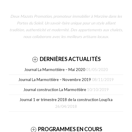
Deux Mazots Promotion, promoteur immobilier à Morzine dans les
Portes du Soleil. Un savoir-faire unique pour un style alliant
tradition, authenticité et modernité. Des appartements aux chalets,
nous collaborons avec les meilleurs artisans locaux.
DERNIÈRES ACTUALITÉS
Journal La Marmottière – Mai 2020
01/05/2020
Journal La Marmottière – Novembre 2019
08/11/2019
Journal construction La Marmottière
10/10/2019
Journal 1 er trimestre 2018 de la construction Loup’ka
26/04/2018
PROGRAMMES EN COURS