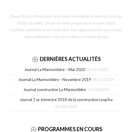
Deux Mazots Promotion, promoteur immobilier à Morzine dans les
Portes du Soleil. Un savoir-faire unique pour un style alliant
tradition, authenticité et modernité. Des appartements aux chalets,
nous collaborons avec les meilleurs artisans locaux.
DERNIÈRES ACTUALITÉS
Journal La Marmottière – Mai 2020
01/05/2020
Journal La Marmottière – Novembre 2019
08/11/2019
Journal construction La Marmottière
10/10/2019
Journal 1 er trimestre 2018 de la construction Loup’ka
26/04/2018
PROGRAMMES EN COURS