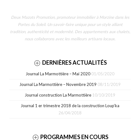
Deux Mazots Promotion, promoteur immobilier à Morzine dans les
Portes du Soleil. Un savoir-faire unique pour un style alliant
tradition, authenticité et modernité. Des appartements aux chalets,
nous collaborons avec les meilleurs artisans locaux.
DERNIÈRES ACTUALITÉS
Journal La Marmottière – Mai 2020
01/05/2020
Journal La Marmottière – Novembre 2019
08/11/2019
Journal construction La Marmottière
10/10/2019
Journal 1 er trimestre 2018 de la construction Loup’ka
26/04/2018
PROGRAMMES EN COURS