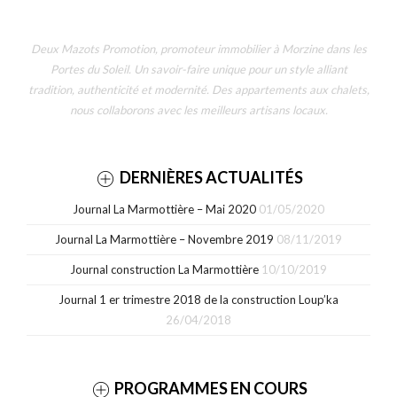
Deux Mazots Promotion, promoteur immobilier à Morzine dans les
Portes du Soleil. Un savoir-faire unique pour un style alliant
tradition, authenticité et modernité. Des appartements aux chalets,
nous collaborons avec les meilleurs artisans locaux.
DERNIÈRES ACTUALITÉS
Journal La Marmottière – Mai 2020
01/05/2020
Journal La Marmottière – Novembre 2019
08/11/2019
Journal construction La Marmottière
10/10/2019
Journal 1 er trimestre 2018 de la construction Loup’ka
26/04/2018
PROGRAMMES EN COURS